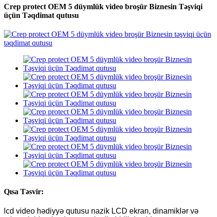
Crep protect OEM 5 düymlük video broşür Biznesin Təşviqi
üçün Təqdimat qutusu
Qısa Təsvir:
lcd video hədiyyə qutusu nazik LCD ekran, dinamiklər və