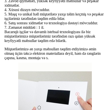
3. Zavod qiymətləri, yüksək keyfiyyətli məhsullar və peşəkar
xidmətlər.
4. Xüsusi dizayn mövcuddur.
5. Məşq və unikal həll müştərilərə yaxşı təlim keçmiş və peşəkar
işçilərimiz tərəfindən təqdim edilə bilər.
6. Satış sonrası xidmətlər və texnologiya dəstəyi mövcuddur.
7. Zəmanət müddəti : 1 il.
Bacarıqlı işçilər və davamlı istehsal texnologiyası ilə biz
müştərilərimizə müştərilərimiz tərəfindən razı qalan yüksək
keyfiyyətli məhsullar təqdim edə bilərik.
Müştərilərimizə ən yaxşı məhsulları təqdim etdiyimizə əmin
olmaq üçün təkcə elektron materiallara deyil, həm də rənglərin
çapına, kəsmə, montaja və s.