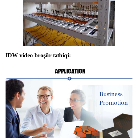
IDW video broşür tətbiqi: