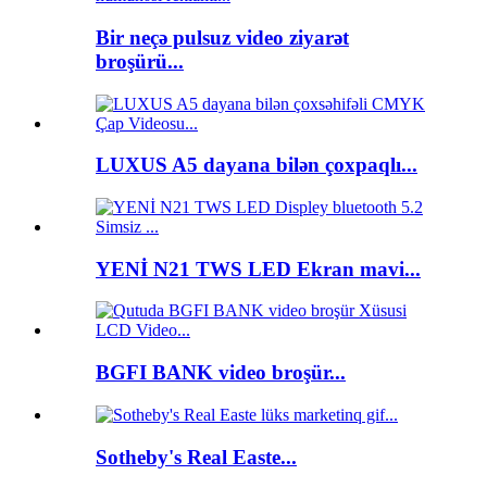
Bir neçə pulsuz video ziyarət
broşürü...
LUXUS A5 dayana bilən çoxpaqlı...
YENİ N21 TWS LED Ekran mavi...
BGFI BANK video broşür...
Sotheby's Real Easte...