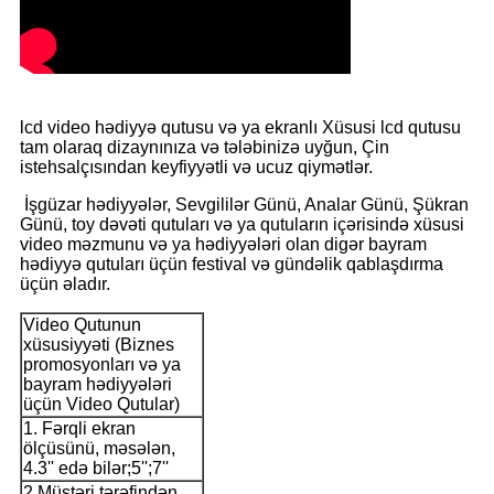
l
cd video hədiyyə qutusu və ya ekranlı Xüsusi lcd qutusu
tam olaraq dizaynınıza və tələbinizə uyğun, Çin
istehsalçısından keyfiyyətli və ucuz qiymətlər.
İşgüzar hədiyyələr, Sevgililər Günü, Analar Günü, Şükran
Günü, toy dəvəti qutuları və ya qutuların içərisində xüsusi
video məzmunu və ya hədiyyələri olan digər bayram
hədiyyə qutuları üçün festival və gündəlik qablaşdırma
üçün əladır.
Video Qutunun
xüsusiyyəti (Biznes
promosyonları və ya
bayram hədiyyələri
üçün Video Qutular)
1. Fərqli ekran
ölçüsünü, məsələn,
4.3'' edə bilər;5'';7''
2.Müştəri tərəfindən