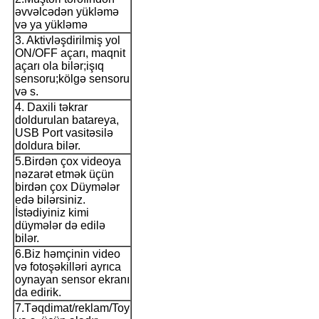
əvvəlcədən yükləmə
və ya yükləmə
3. Aktivləşdirilmiş yol
ON/OFF açarı, maqnit
açarı ola bilər;işıq
sensoru;kölgə sensoru
və s.
4. Daxili təkrar
doldurulan batareya,
USB Port vasitəsilə
doldura bilər.
5.Birdən çox videoya
nəzarət etmək üçün
birdən çox Düymələr
edə bilərsiniz.
İstədiyiniz kimi
düymələr də edilə
bilər.
6.Biz həmçinin video
və fotoşəkilləri ayrıca
oynayan sensor ekranı
da edirik.
7.Təqdimat/reklam/Toy