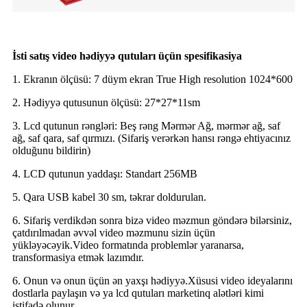
İsti satış video hədiyyə qutuları üçün spesifikasiya
1. Ekranın ölçüsü: 7 düym ekran True High resolution 1024*600
2. Hədiyyə qutusunun ölçüsü: 27*27*11sm
3. Lcd qutunun rəngləri: Beş rəng Mərmər Ağ, mərmər ağ, saf
ağ, saf qara, saf qırmızı. (Sifariş verərkən hansı rəngə ehtiyacınız
olduğunu bildirin)
4. LCD qutunun yaddaşı: Standart 256MB
5. Qara USB kabel 30 sm, təkrar doldurulan.
6. Sifariş verdikdən sonra bizə video məzmun göndərə bilərsiniz,
çatdırılmadan əvvəl video məzmunu sizin üçün
yükləyəcəyik.Video formatında problemlər yaranarsa,
transformasiya etmək lazımdır.
6. Onun və onun üçün ən yaxşı hədiyyə.Xüsusi video ideyalarını
dostlarla paylaşın və ya lcd qutuları marketinq alətləri kimi
istifadə olunur.