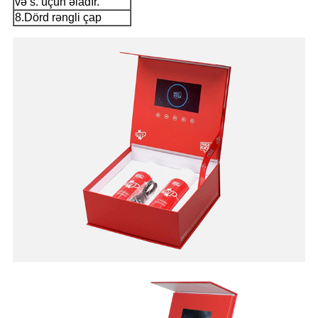
və s. üçün əladır.
8.Dörd rəngli çap