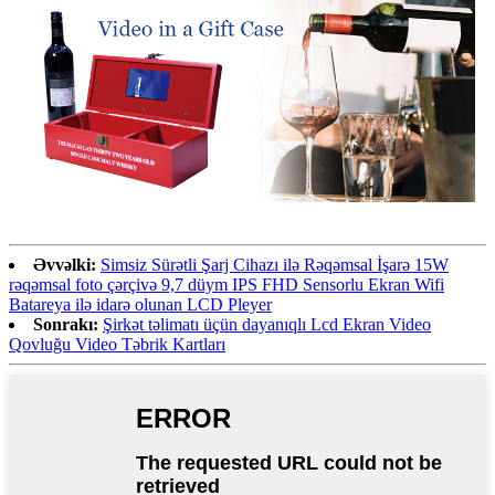
Əvvəlki:
Simsiz Sürətli Şarj Cihazı ilə Rəqəmsal İşarə 15W
rəqəmsal foto çərçivə 9,7 düym IPS FHD Sensorlu Ekran Wifi
Batareya ilə idarə olunan LCD Pleyer
Sonrakı:
Şirkət təlimatı üçün dayanıqlı Lcd Ekran Video
Qovluğu Video Təbrik Kartları