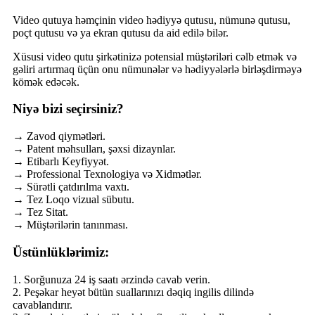
Video qutuya həmçinin video hədiyyə qutusu, nümunə qutusu,
poçt qutusu və ya ekran qutusu da aid edilə bilər.
Xüsusi video qutu şirkətinizə potensial müştəriləri cəlb etmək və
gəliri artırmaq üçün onu nümunələr və hədiyyələrlə birləşdirməyə
kömək edəcək.
Niyə bizi seçirsiniz?
→ Zavod qiymətləri.
→ Patent məhsulları, şəxsi dizaynlar.
→ Etibarlı Keyfiyyət.
→ Professional Texnologiya və Xidmətlər.
→ Sürətli çatdırılma vaxtı.
→ Tez Loqo vizual sübutu.
→ Tez Sitat.
→ Müştərilərin tanınması.
Üstünlüklərimiz:
1. Sorğunuza 24 iş saatı ərzində cavab verin.
2. Peşəkar heyət bütün suallarınızı dəqiq ingilis dilində
cavablandırır.