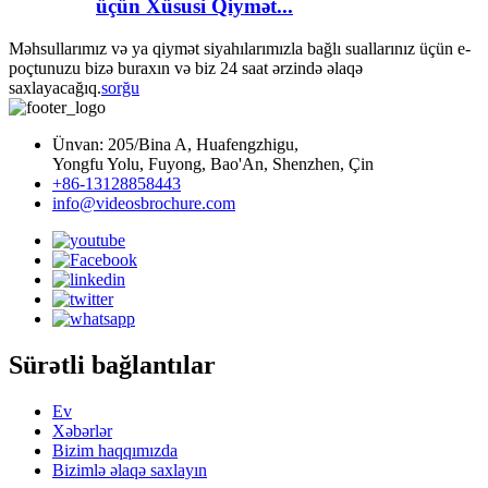
üçün Xüsusi Qiymət...
Məhsullarımız və ya qiymət siyahılarımızla bağlı suallarınız üçün e-
poçtunuzu bizə buraxın və biz 24 saat ərzində əlaqə
saxlayacağıq.
sorğu
Ünvan: 205/Bina A, Huafengzhigu,
Yongfu Yolu, Fuyong, Bao'An, Shenzhen, Çin
+86-13128858443
info@videosbrochure.com
Sürətli bağlantılar
Ev
Xəbərlər
Bizim haqqımızda
Bizimlə əlaqə saxlayın