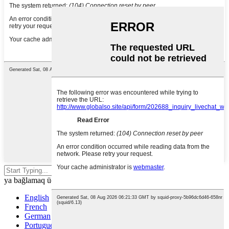
Axtarmaq üçün enter düyməsini və
ya bağlamaq üçün ESC düyməsini basın
English
French
German
Portuguese