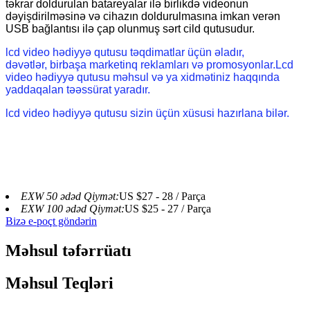
təkrar doldurulan batareyalar ilə birlikdə videonun
dəyişdirilməsinə və cihazın doldurulmasına imkan verən
USB bağlantısı ilə çap olunmuş sərt cild qutusudur.
lcd video hədiyyə qutusu təqdimatlar üçün əladır,
dəvətlər, birbaşa marketinq reklamları və promosyonlar.Lcd
video hədiyyə qutusu məhsul və ya xidmətiniz haqqında
yaddaqalan təəssürat yaradır.
lcd video hədiyyə qutusu sizin üçün xüsusi hazırlana bilər.
EXW 50 ədəd Qiymət:
US $27 - 28 / Parça
EXW 100 ədəd Qiymət:
US $25 - 27 / Parça
Bizə e-poçt göndərin
Məhsul təfərrüatı
Məhsul Teqləri