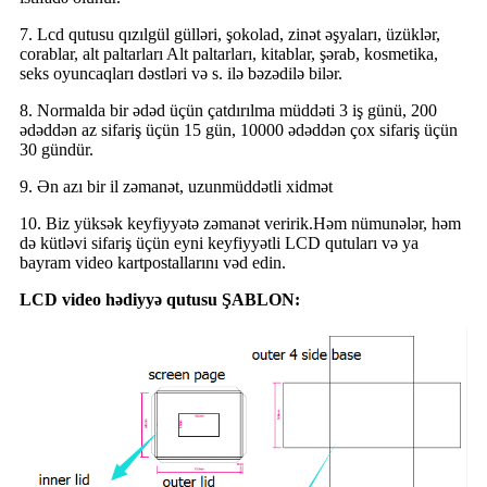
7. Lcd qutusu qızılgül gülləri, şokolad, zinət əşyaları, üzüklər,
corablar, alt paltarları Alt paltarları, kitablar, şərab, kosmetika,
seks oyuncaqları dəstləri və s. ilə bəzədilə bilər.
8. Normalda bir ədəd üçün çatdırılma müddəti 3 iş günü, 200
ədəddən az sifariş üçün 15 gün, 10000 ədəddən çox sifariş üçün
30 gündür.
9. Ən azı bir il zəmanət, uzunmüddətli xidmət
10. Biz yüksək keyfiyyətə zəmanət veririk.Həm nümunələr, həm
də kütləvi sifariş üçün eyni keyfiyyətli LCD qutuları və ya
bayram video kartpostallarını vəd edin.
LCD video hədiyyə qutusu ŞABLON: