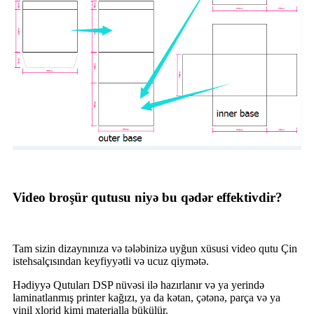
Video broşür qutusu niyə bu qədər effektivdir?
Tam sizin dizaynınıza və tələbinizə uyğun xüsusi video qutu Çin
istehsalçısından keyfiyyətli və ucuz qiymətə.
Hədiyyə Qutuları DSP nüvəsi ilə hazırlanır və ya yerində
laminatlanmış printer kağızı, ya da kətan, çətənə, parça və ya
vinil xlorid kimi materialla bükülür.