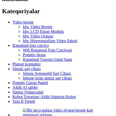
Kateqoriyalar
Video broşür
Idw Video Broşür
Idw LCD Ekran Modulu
Idw Video Qutusu
Idw Heteromorfizm Video Paketi
Rəqəmsal foto çərçivə
Wifi Rəqəmsal Foto Çərçivəsi
Portativ ekran
Rəqəmsal Təqvim Günü Saatı
Planşet kompüter
Simsiz şarj cihazı
Simsiz Avtomobil Şarj Cihazı
Iphone üçün simsiz şarj cihazı
Portativ Günəş Paneli
Ağıllı AI sahibi
Simsiz Qulaqcıqlar
Robot Tozsoran/ Ağıllı Süpürən Robot
Yeni İl Trendi