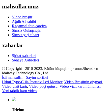
məhsullarımız
Video broşür
Ağıllı AI sahibi
Rəqəmsal foto çərçivə
Simsiz Qulaqcıqlar
Simsiz şarj cihazı
xəbərlər
Şirkət xəbərləri
Sənaye Xəbərləri
© Copyright - 2010-2023: Bütün hüquqlar qorunur.Shenzhen
Idalway Technology Co., Ltd
İsti məhsullar
-
Saytın xəritəsi
Hdmi Type-C ilə Portativ Led Monitor
,
Video Broşürün qiyməti
,
Video vizit kartı
,
Video poçt qutusu
,
Video vizit kartı nümunəsi
,
Yeni təbrik kartı video
,
Telefon