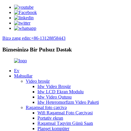
Bizə zəng edin:+86-13128858443
Biznesinizə Bir Pulsuz Dəstək
Ev
Məhsullar
Video broşür
Idw Video Broşür
Idw LCD Ekran Modulu
Idw Video Qutusu
Idw Heteromorfizm Video Paketi
Rəqəmsal foto çərçivə
Wifi Rəqəmsal Foto Çərçivəsi
Portativ ekran
Rəqəmsal Təqvim Günü Saatı
Planşet kompüter