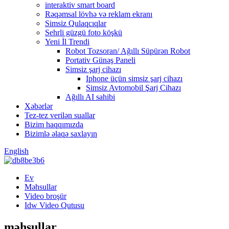
interaktiv smart board
Rəqəmsal lövhə və reklam ekranı
Simsiz Qulaqcıqlar
Sehrli güzgü foto köşkü
Yeni İl Trendi
Robot Tozsoran/ Ağıllı Süpürən Robot
Portativ Günəş Paneli
Simsiz şarj cihazı
Iphone üçün simsiz şarj cihazı
Simsiz Avtomobil Şarj Cihazı
Ağıllı AI sahibi
Xəbərlər
Tez-tez verilən suallar
Bizim haqqımızda
Bizimlə əlaqə saxlayın
English
Ev
Məhsullar
Video broşür
Idw Video Qutusu
məhsullar