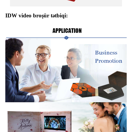
IDW video broşür tətbiqi: