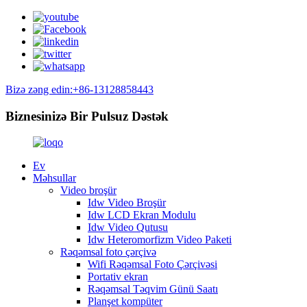
Bizə zəng edin:+86-13128858443
Biznesinizə Bir Pulsuz Dəstək
Ev
Məhsullar
Video broşür
Idw Video Broşür
Idw LCD Ekran Modulu
Idw Video Qutusu
Idw Heteromorfizm Video Paketi
Rəqəmsal foto çərçivə
Wifi Rəqəmsal Foto Çərçivəsi
Portativ ekran
Rəqəmsal Təqvim Günü Saatı
Planşet kompüter