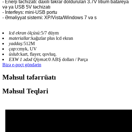
- Enerji təchizatı: daxili təkrar doldurulan 3.7V litium batareya
və ya USB 5V təchizatı
- İnterfeys: mini-USB portu
- Əməliyyat sistemi: XP/Vista/Windows 7 və s
lcd ekran ölçüsü:
5/7 düym
materiallar:
kağızlar plus lcd ekran
yaddaş:
512M
çap:
cmyk, UV
üslub:
kart, flayer, qovluq.
EXW 1 ədəd Qiymət:
0 ABŞ dolları / Parça
Bizə e-poçt göndərin
Məhsul təfərrüatı
Məhsul Teqləri