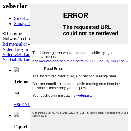
xəbərlər
Şirkət xəbərləri
Sənaye Xəbərləri
© Copyright - 2010-2023: Bütün hüquqlar qorunur.Shenzhen
Idalway Technology Co., Ltd
İsti məhsullar
-
Saytın xəritəsi
Video Broşürün qiyməti
,
Hdmi Type-C ilə Portativ Led Monitor
,
Video vizit kartı nümunəsi
,
Video poçt qutusu
,
Video vizit kartı
,
Yeni təbrik kartı video
,
Telefon
Tel
+86-13128858443
E-poçt