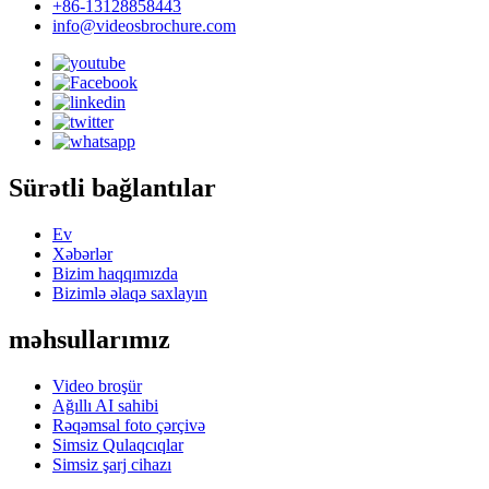
+86-13128858443
info@videosbrochure.com
Sürətli bağlantılar
Ev
Xəbərlər
Bizim haqqımızda
Bizimlə əlaqə saxlayın
məhsullarımız
Video broşür
Ağıllı AI sahibi
Rəqəmsal foto çərçivə
Simsiz Qulaqcıqlar
Simsiz şarj cihazı