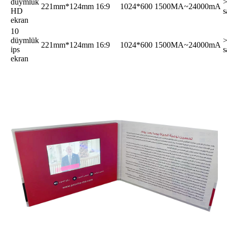
düymlük
221mm*124mm
16:9
1024*600
1500MA~24000mA
HD
s
ekran
10
düymlük
221mm*124mm
16:9
1024*600
1500MA~24000mA
ips
s
ekran