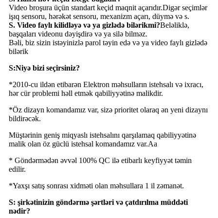
Video broşura üçün standart keçid maqnit açarıdır.Digər seçimlər
işıq sensoru, hərəkət sensoru, mexanizm açarı, düymə və s.
S. Video faylı kilidləyə və ya gizlədə bilərikmi?
Beləliklə,
başqaları videonu dəyişdirə və ya silə bilməz.
Bəli, biz sizin istəyinizlə parol təyin edə və ya video faylı gizlədə
bilərik
S:Niyə bizi seçirsiniz?
*2010-cu ildən etibarən Elektron məhsulların istehsalı və ixracı,
hər cür problemi həll etmək qabiliyyətinə malikdir.
*Öz dizayn komandamız var, sizə prioritet olaraq ən yeni dizaynı
bildirəcək.
Müştərinin geniş miqyaslı istehsalını qarşılamaq qabiliyyətinə
malik olan öz güclü istehsal komandamız var.Aa
* Göndərmədən əvvəl 100% QC ilə etibarlı keyfiyyət təmin
edilir.
*Yaxşı satış sonrası xidməti olan məhsullara 1 il zəmanət.
S: şirkətinizin göndərmə şərtləri və çatdırılma müddəti
nədir?