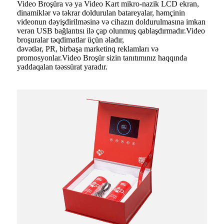
Video Broşüra və ya Video Kart mikro-nazik LCD ekran,
dinamiklər və təkrar doldurulan batareyalar, həmçinin
videonun dəyişdirilməsinə və cihazın doldurulmasına imkan
verən USB bağlantısı ilə çap olunmuş qablaşdırmadır.Video
broşuralar təqdimatlar üçün əladır,
dəvətlər, PR, birbaşa marketinq reklamları və
promosyonlar.Video Broşür sizin tanıtımınız haqqında
yaddaqalan təəssürat yaradır.