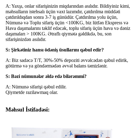
A: Yaxşı, onlar sifarişinizin miqdarından asılıdır. Bildiyiniz kimi,
məhsulların istehsalı üçün vaxt lazımdır, çatdırılma müddəti
çatdırıldıqdan sonra 3-7 iş günüdür. Çatdırılma yolu üçün,
Nümunə və Toplu sifariş üçün <100KG, biz lütfən Ekspress və
Hava daşımalarını təklif edəcək, toplu sifariş üçün hava və dəniz
daşımaları > 100KG. Ətraflı qiymətə gəldikdə, bu, son
sifarişinizdən asılıdır.
S: Şirkətiniz hansı ödəniş üsullarını qəbul edir?
A: Biz sadəcə T/T, 30%-50% depoziti əvvəlcədən qəbul edirik,
götürmə və ya göndərmədən əvvəl balans təmizlənir.
S: Bəzi nümunələr əldə edə bilərəmmi?
A: Nümunə sifarişi qəbul edilir.
Qiymetde razilawmaq olar.
Məhsul İstifadəsi: