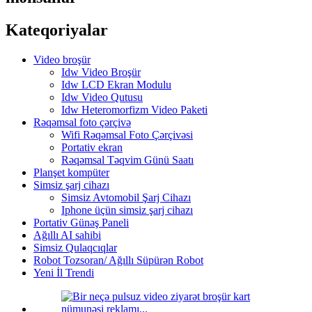
Kateqoriyalar
Video broşür
Idw Video Broşür
Idw LCD Ekran Modulu
Idw Video Qutusu
Idw Heteromorfizm Video Paketi
Rəqəmsal foto çərçivə
Wifi Rəqəmsal Foto Çərçivəsi
Portativ ekran
Rəqəmsal Təqvim Günü Saatı
Planşet kompüter
Simsiz şarj cihazı
Simsiz Avtomobil Şarj Cihazı
Iphone üçün simsiz şarj cihazı
Portativ Günəş Paneli
Ağıllı AI sahibi
Simsiz Qulaqcıqlar
Robot Tozsoran/ Ağıllı Süpürən Robot
Yeni İl Trendi