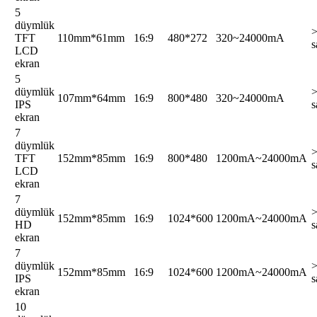
5
düymlük
TFT
110mm*61mm
16:9
480*272
320~24000mA
s
LCD
ekran
5
düymlük
107mm*64mm
16:9
800*480
320~24000mA
IPS
s
ekran
7
düymlük
TFT
152mm*85mm
16:9
800*480
1200mA~24000mA
s
LCD
ekran
7
düymlük
152mm*85mm
16:9
1024*600
1200mA~24000mA
HD
s
ekran
7
düymlük
152mm*85mm
16:9
1024*600
1200mA~24000mA
IPS
s
ekran
10