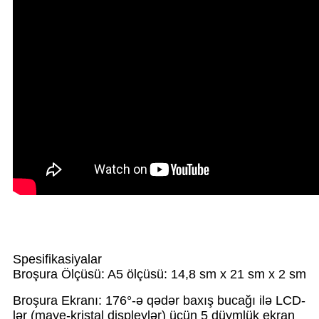
Spesifikasiyalar
Broşura Ölçüsü: A5 ölçüsü: 14,8 sm x 21 sm x 2 sm
Broşura Ekranı: 176°-ə qədər baxış bucağı ilə LCD-
lər (maye-kristal displeylər) üçün 5 düymlük ekran