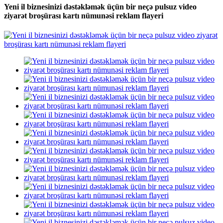
Yeni il biznesinizi dəstəkləmək üçün bir neçə pulsuz video
ziyarət broşürası kartı nümunəsi reklam flayeri