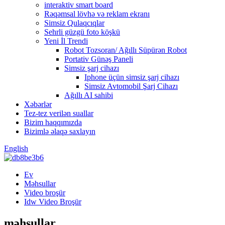
interaktiv smart board
Rəqəmsal lövhə və reklam ekranı
Simsiz Qulaqcıqlar
Sehrli güzgü foto köşkü
Yeni İl Trendi
Robot Tozsoran/ Ağıllı Süpürən Robot
Portativ Günəş Paneli
Simsiz şarj cihazı
Iphone üçün simsiz şarj cihazı
Simsiz Avtomobil Şarj Cihazı
Ağıllı AI sahibi
Xəbərlər
Tez-tez verilən suallar
Bizim haqqımızda
Bizimlə əlaqə saxlayın
English
Ev
Məhsullar
Video broşür
Idw Video Broşür
məhsullar