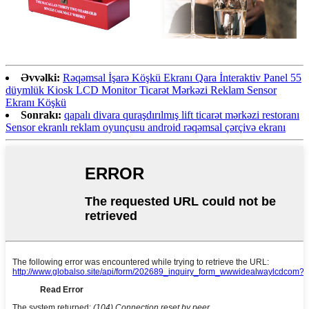
Əvvəlki:
Rəqəmsal İşarə Köşkü Ekranı Qara İnteraktiv Panel 55
düymlük Kiosk LCD Monitor Ticarət Mərkəzi Reklam Sensor
Ekranı Köşkü
Sonrakı:
qapalı divara quraşdırılmış lift ticarət mərkəzi restoranı
Sensor ekranlı reklam oyunçusu android rəqəmsal çərçivə ekranı