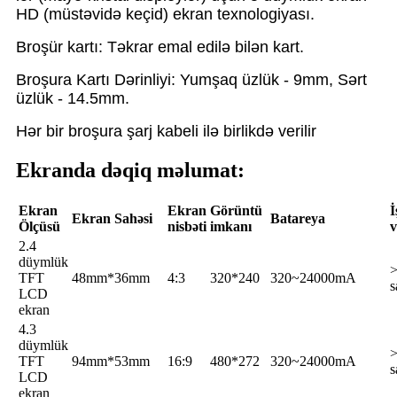
HD (müstəvidə keçid) ekran texnologiyası.
Broşür kartı: Təkrar emal edilə bilən kart.
Broşura Kartı Dərinliyi: Yumşaq üzlük - 9mm, Sərt
üzlük - 14.5mm.
Hər bir broşura şarj kabeli ilə birlikdə verilir
Ekranda dəqiq məlumat:
Ekran
Ekran
Görüntü
İ
Ekran Sahəsi
Batareya
Ölçüsü
nisbəti
imkanı
v
2.4
düymlük
TFT
48mm*36mm
4:3
320*240
320~24000mA
s
LCD
ekran
4.3
düymlük
TFT
94mm*53mm
16:9
480*272
320~24000mA
s
LCD
ekran