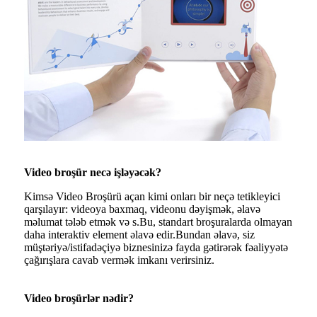
Video broşür necə işləyəcək?
Kimsə Video Broşürü açan kimi onları bir neçə tetikleyici
qarşılayır: videoya baxmaq, videonu dəyişmək, əlavə
məlumat tələb etmək və s.Bu, standart broşuralarda olmayan
daha interaktiv element əlavə edir.Bundan əlavə, siz
müştəriyə/istifadəçiyə biznesinizə fayda gətirərək fəaliyyətə
çağırışlara cavab vermək imkanı verirsiniz.
Video broşürlər nədir?