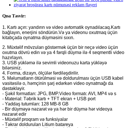
Qısa Təsvir:
1. Kartı açın: yandırın və video avtomatik oynadılacaq.Kartı
bağlayın, enerjini söndürün.Və ya videonu oxutmaq üçün
kitabçada oynatma düyməsini sıxın.
2. Müxtəlif mövzuları göstərmək üçün bir neçə video üçün
oxutma dövrü edin və ya 4 fərqli düymə ilə 4 seqmentli video
hazırlayın.
3. USB yükləmə ilə sevimli videonuzu karta yükləyə
bilərsiniz.
4. Forma, dizayn, ölçülər fərdiləşdirilir.
5. Məlumatların ötürülməsi və doldurulması üçün USB kabel
vasitəsilə o, həmçinin şarj edərkən video oynatmağı da
dəstəkləyir.
- Şəkil formatları: JPG, BMP.Video formatı: AVI, MP4 və s
- Material: Təbrik kartı + TFT ekran + USB port
- Yaddaş tutumları: 128 MB-8 GB
- Bir düyməyə nəzarət və ya hər bir düymə hər videoya
nəzarət edir
- Müxtəlif proqram və funksiyalar
- Təkrar doldurulan Litium batareya