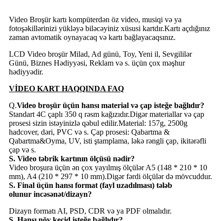
Video Broşür kartı kompüterdən öz video, musiqi və ya
fotoşəkillərinizi yükləyə biləcəyiniz xüsusi kartdır.Kartı açdığınız
zaman avtomatik oynayacaq və kartı bağlayacaqsınız.
LCD Video broşür Milad, Ad günü, Toy, Yeni il, Sevgililər
Günü, Biznes Hədiyyəsi, Reklam və s. üçün çox məşhur
hədiyyədir.
VİDEO KART HAQQINDA FAQ
Q.
Video broşür üçün hansı material və çap isteğe bağlıdır?
Standart 4C çaplı 350 q rəsm kağızıdır.Digər materiallar və çap
prosesi sizin istəyinizlə qəbul edilir.Material: 157g, 2500g
hadcover, dəri, PVC və s. Çap prosesi: Qabartma &
Qabartma&Oyma, UV, isti ştamplama, ləkə rəngli çap, ikitərəfli
çap və s.
S. Video təbrik kartının ölçüsü nədir?
Video broşura üçün ən çox yayılmış ölçülər A5 (148 * 210 * 10
mm), A4 (210 * 297 * 10 mm).Digər fərdi ölçülər də mövcuddur.
S. Final üçün hansı format (fayl uzadılması) tələb
olunur
incəsənət/dizayn?
Dizayn formatı AI, PSD, CDR və ya PDF olmalıdır.
S. Hansı növ keçid isteğe bağlıdır?