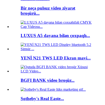
Bir neçə pulsuz video ziyarət
broşürü...
LUXUS A5 dayana bilən çoxpaqlı...
YENİ N21 TWS LED Ekran mavi...
BGFI BANK video broşür...
Sotheby's Real Easte...