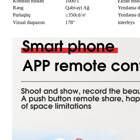
Kontrast nisbəti
1000:1
Ekran nisbə
Rəng
Qəhvəyi Ağ
Yeniləmə d
Parlaqlıq
≥350cd/㎡
Yeniləmə d
Vizual diapazon
178°
interfeys