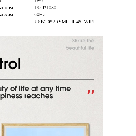
ti
16:9
ərəcəsi
1920*1080
ərəcəsi
60Hz
USB2.0*2 +SMI +RJ45+WIFI