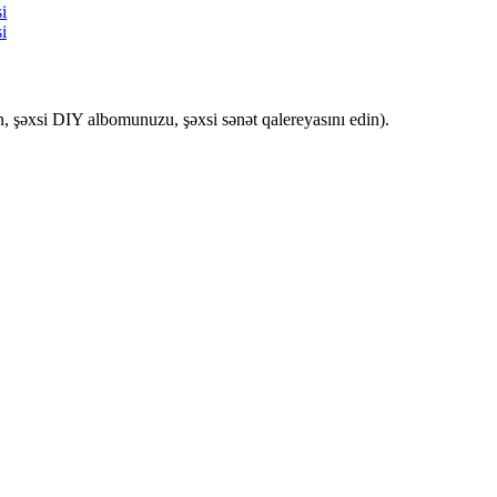
çün, şəxsi DIY albomunuzu, şəxsi sənət qalereyasını edin).