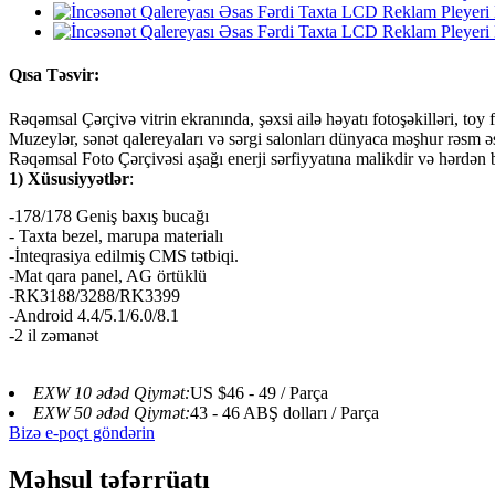
Qısa Təsvir:
Rəqəmsal Çərçivə vitrin ekranında, şəxsi ailə həyatı fotoşəkilləri, toy 
Muzeylər, sənət qalereyaları və sərgi salonları dünyaca məşhur rəsm əsər
Rəqəmsal Foto Çərçivəsi aşağı enerji sərfiyyatına malikdir və hərdən b
1) Xüsusiyyətlər
:
-178/178 Geniş baxış bucağı
- Taxta bezel, marupa materialı
-İnteqrasiya edilmiş CMS tətbiqi.
-Mat qara panel, AG örtüklü
-RK3188/3288/RK3399
-Android 4.4/5.1/6.0/8.1
-2 il zəmanət
EXW 10 ədəd Qiymət:
US $46 - 49 / Parça
EXW 50 ədəd Qiymət:
43 - 46 ABŞ dolları / Parça
Bizə e-poçt göndərin
Məhsul təfərrüatı