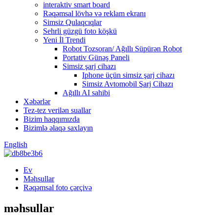
interaktiv smart board
Rəqəmsal lövhə və reklam ekranı
Simsiz Qulaqcıqlar
Sehrli güzgü foto köşkü
Yeni İl Trendi
Robot Tozsoran/ Ağıllı Süpürən Robot
Portativ Günəş Paneli
Simsiz şarj cihazı
Iphone üçün simsiz şarj cihazı
Simsiz Avtomobil Şarj Cihazı
Ağıllı AI sahibi
Xəbərlər
Tez-tez verilən suallar
Bizim haqqımızda
Bizimlə əlaqə saxlayın
English
Ev
Məhsullar
Rəqəmsal foto çərçivə
məhsullar