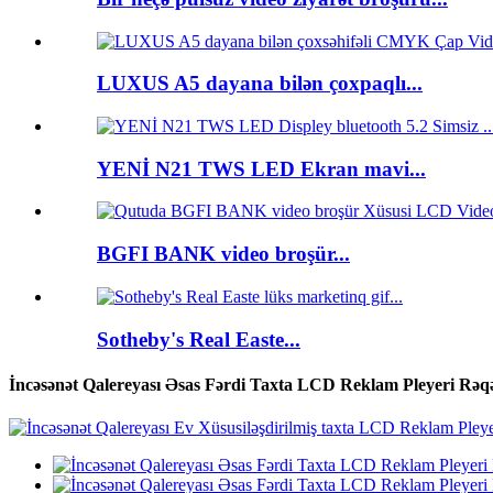
LUXUS A5 dayana bilən çoxpaqlı...
YENİ N21 TWS LED Ekran mavi...
BGFI BANK video broşür...
Sotheby's Real Easte...
İncəsənət Qalereyası Əsas Fərdi Taxta LCD Reklam Pleyeri Rəqə