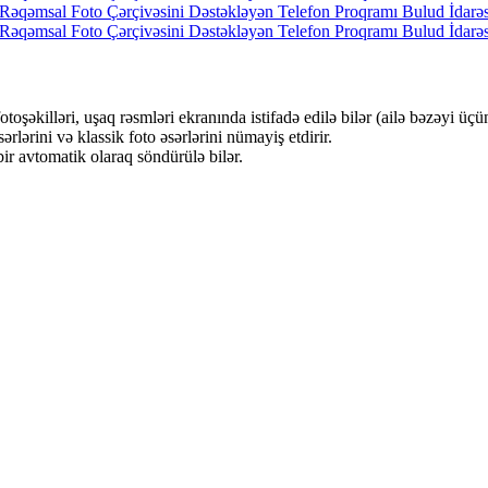
fotoşəkilləri, uşaq rəsmləri ekranında istifadə edilə bilər (ailə bəzəyi ü
lərini və klassik foto əsərlərini nümayiş etdirir.
ir avtomatik olaraq söndürülə bilər.