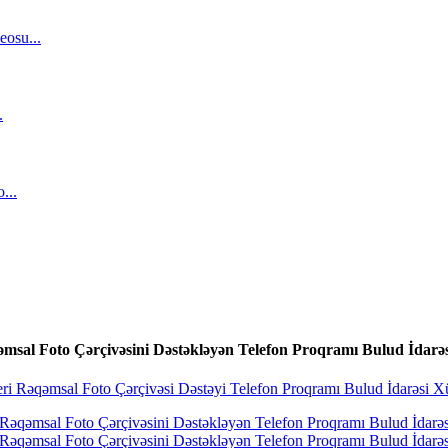
msal Foto Çərçivəsini Dəstəkləyən Telefon Proqramı Bulud İdarəs