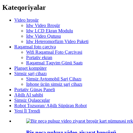
Kateqoriyalar
Video broşür
Idw Video Broşür
Idw LCD Ekran Modulu
Idw Video Qutusu
Idw Heteromorfizm Video Paketi
Rəqəmsal foto çərçivə
Wifi Rəqəmsal Foto Çərçivəsi
Portativ ekran
Rəqəmsal Təqvim Günü Saatı
Planşet kompüter
Simsiz şarj cihazı
Simsiz Avtomobil Şarj Cihazı
Iphone üçün simsiz şarj cihazı
Portativ Günəş Paneli
Ağıllı AI sahibi
Simsiz Qulaqcıqlar
Robot Tozsoran/ Ağıllı Süpürən Robot
Yeni İl Trendi
Bir neçə pulsuz video ziyarət broşürü...