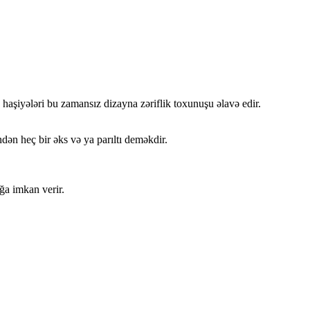
 haşiyələri bu zamansız dizayna zəriflik toxunuşu əlavə edir.
dən heç bir əks və ya parıltı deməkdir.
ğa imkan verir.