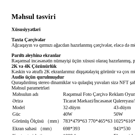
Məhsul təsviri
Xüsusiyyətləri
Taxta Çərçivələr
Ağcaqayın və qırmızı ağacdan hazırlanmış çərçivələr, eləcə də möh
Parıltı əleyhinə ekranlar
Rəqəmsal incəsənətin nümayişi üçün xüsusi olaraq hazırlanmış, pa
2K və 4K Çözünürlük
Kəskin və ətraflı 2K ekranlarımız diqqətəlayiq görünür və çox mü
Audio üçün qurulmuşdur
Quraşdırılmış stereo dinamiklər və qulaqlıq yuvaları sizə NFT şa
Məhsul parametrləri
Məhsulun adı
Rəqəmsal Foto Çərçivə Reklam Oyun
Ərizə
Ticarət Mərkəzi/İncəsənət Qalereyası
Model
32-düym
43-düym
Güc
40W
50W
Görünüş Ölçüsü （mm）
783*479*63
770*465*63
1025*616
Ekran sahəsi （mm）
698*393
943*530