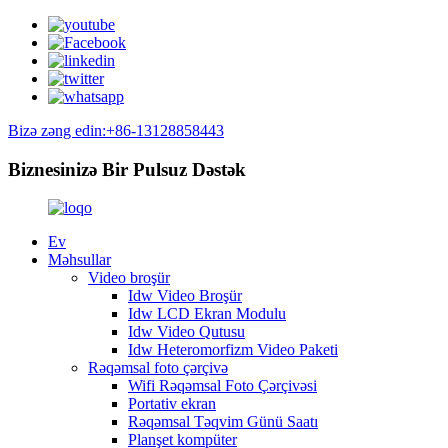
Bizə zəng edin:+86-13128858443
Biznesinizə Bir Pulsuz Dəstək
Ev
Məhsullar
Video broşür
Idw Video Broşür
Idw LCD Ekran Modulu
Idw Video Qutusu
Idw Heteromorfizm Video Paketi
Rəqəmsal foto çərçivə
Wifi Rəqəmsal Foto Çərçivəsi
Portativ ekran
Rəqəmsal Təqvim Günü Saatı
Planşet kompüter