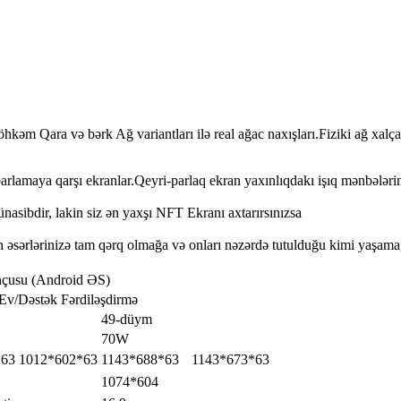
kəm Qara və bərk Ağ variantları ilə real ağac naxışları.Fiziki ağ xalça
rlamaya qarşı ekranlar.Qeyri-parlaq ekran yaxınlıqdakı işıq mənbələrin
nasibdir, lakin siz ən yaxşı NFT Ekranı axtarırsınızsa
h əsərlərinizə tam qərq olmağa və onları nəzərdə tutulduğu kimi yaşama
çusu (Android ƏS)
/Ev/Dəstək Fərdiləşdirmə
49-düym
70W
*63
1012*602*63
1143*688*63
1143*673*63
1074*604