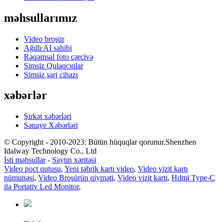
məhsullarımız
Video broşür
Ağıllı AI sahibi
Rəqəmsal foto çərçivə
Simsiz Qulaqcıqlar
Simsiz şarj cihazı
xəbərlər
Şirkət xəbərləri
Sənaye Xəbərləri
© Copyright - 2010-2023: Bütün hüquqlar qorunur.Shenzhen
Idalway Technology Co., Ltd
İsti məhsullar
-
Saytın xəritəsi
Video poçt qutusu
,
Yeni təbrik kartı video
,
Video vizit kartı
nümunəsi
,
Video Broşürün qiyməti
,
Video vizit kartı
,
Hdmi Type-C
ilə Portativ Led Monitor
,