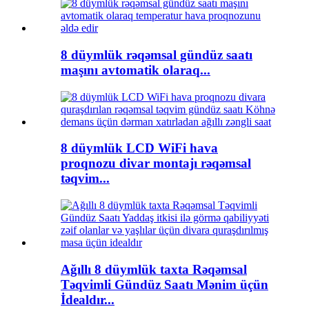
8 düymlük rəqəmsal gündüz saatı
maşını avtomatik olaraq...
8 düymlük LCD WiFi hava
proqnozu divar montajı rəqəmsal
təqvim...
Ağıllı 8 düymlük taxta Rəqəmsal
Təqvimli Gündüz Saatı Mənim üçün
İdealdır...