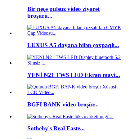
Bir neçə pulsuz video ziyarət
broşürü...
LUXUS A5 dayana bilən çoxpaqlı...
YENİ N21 TWS LED Ekran mavi...
BGFI BANK video broşür...
Sotheby's Real Easte...