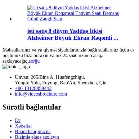
isti satış 8 düym Yaddaş İtkisi
Alzheimer Böyük Ekran Rəqəmli ...
Məhsullarımız və ya qiymət siyahılarımızla bağlı suallarınız üçün e-
poçtunuzu bizə buraxın və biz 24 saat ərzində əlaqə
saxlayacağıq.
sorğu
Ünvan: 205/Bina A, Huafengzhigu,
Yongfu Yolu, Fuyong, Bao'An, Shenzhen, Çin
+86-13128858443
info@videosbrochure.com
Sürətli bağlantılar
Ev
Xəbərlər
Bizim haqqımızda
Bizimlə əlaqə saxlayın