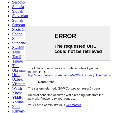
Sesotho
Sinhala
Slovak
Slovenian
Somali
Samoan
Scots Gaelic
Shona
Sindhi
Sundanese
Swahili
Tajik
Tamil
Telugu
Thai
Ukrainian
Urdu
Uzbek
Vietnamese
Welsh
Xhosa
Yiddish
Yoruba
Zulu
Kinyarwanda