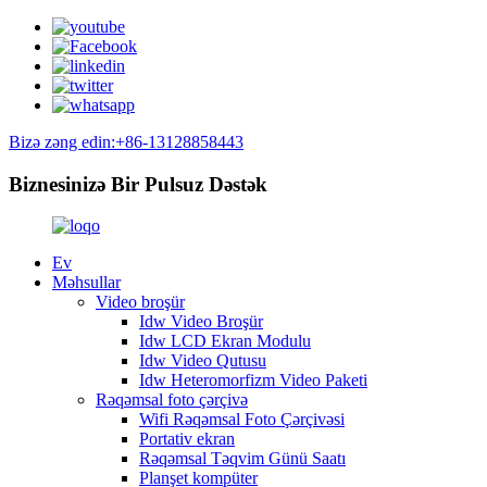
Bizə zəng edin:+86-13128858443
Biznesinizə Bir Pulsuz Dəstək
Ev
Məhsullar
Video broşür
Idw Video Broşür
Idw LCD Ekran Modulu
Idw Video Qutusu
Idw Heteromorfizm Video Paketi
Rəqəmsal foto çərçivə
Wifi Rəqəmsal Foto Çərçivəsi
Portativ ekran
Rəqəmsal Təqvim Günü Saatı
Planşet kompüter