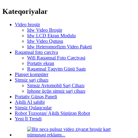
Kateqoriyalar
Video broşür
Idw Video Broşür
Idw LCD Ekran Modulu
Idw Video Qutusu
Idw Heteromorfizm Video Paketi
Rəqəmsal foto çərçivə
Wifi Rəqəmsal Foto Çərçivəsi
Portativ ekran
Rəqəmsal Təqvim Günü Saatı
Planşet kompüter
Simsiz şarj cihazı
Simsiz Avtomobil Şarj Cihazı
Iphone üçün simsiz şarj cihazı
Portativ Günəş Paneli
Ağıllı AI sahibi
Simsiz Qulaqcıqlar
Robot Tozsoran/ Ağıllı Süpürən Robot
Yeni İl Trendi