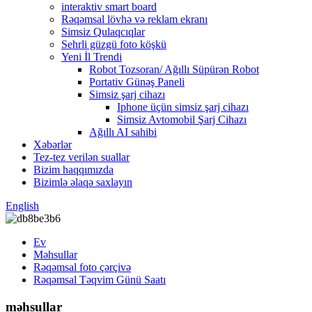
interaktiv smart board
Rəqəmsal lövhə və reklam ekranı
Simsiz Qulaqcıqlar
Sehrli güzgü foto köşkü
Yeni İl Trendi
Robot Tozsoran/ Ağıllı Süpürən Robot
Portativ Günəş Paneli
Simsiz şarj cihazı
Iphone üçün simsiz şarj cihazı
Simsiz Avtomobil Şarj Cihazı
Ağıllı AI sahibi
Xəbərlər
Tez-tez verilən suallar
Bizim haqqımızda
Bizimlə əlaqə saxlayın
English
Ev
Məhsullar
Rəqəmsal foto çərçivə
Rəqəmsal Təqvim Günü Saatı
məhsullar